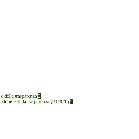
 e della trasparenza
2
rruzione e della trasparenza (PTPCT)
2