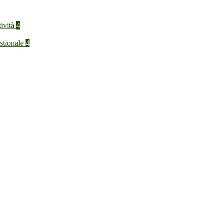
tività
4
stionale
4