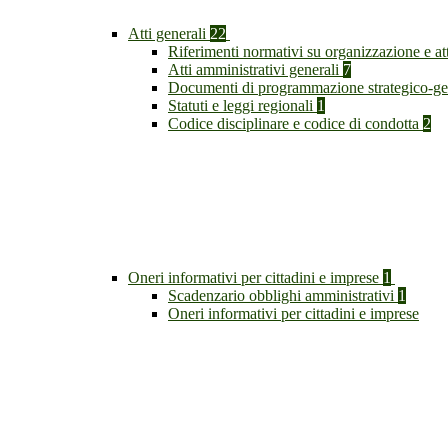
Atti generali
22
Riferimenti normativi su organizzazione e at
Atti amministrativi generali
7
Documenti di programmazione strategico-ge
Statuti e leggi regionali
1
Codice disciplinare e codice di condotta
2
Oneri informativi per cittadini e imprese
1
Scadenzario obblighi amministrativi
1
Oneri informativi per cittadini e imprese