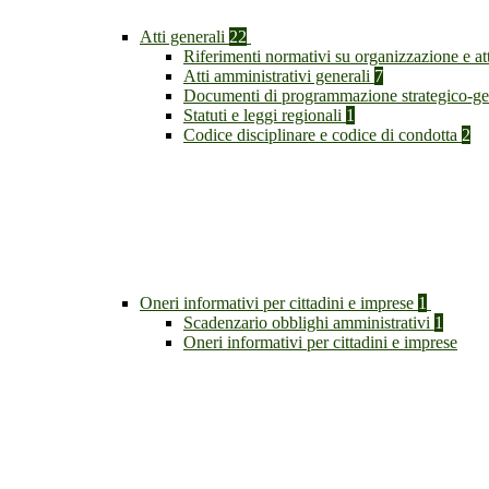
Atti generali
22
Riferimenti normativi su organizzazione e at
Atti amministrativi generali
7
Documenti di programmazione strategico-ge
Statuti e leggi regionali
1
Codice disciplinare e codice di condotta
2
Oneri informativi per cittadini e imprese
1
Scadenzario obblighi amministrativi
1
Oneri informativi per cittadini e imprese