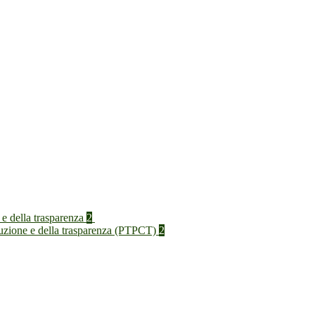
 e della trasparenza
2
rruzione e della trasparenza (PTPCT)
2