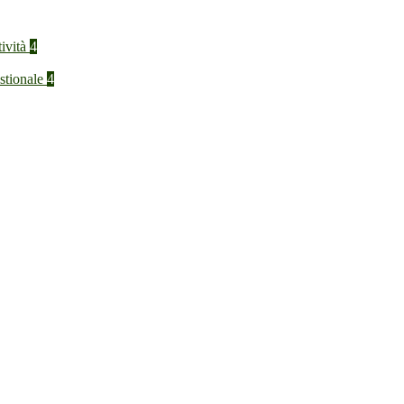
tività
4
stionale
4