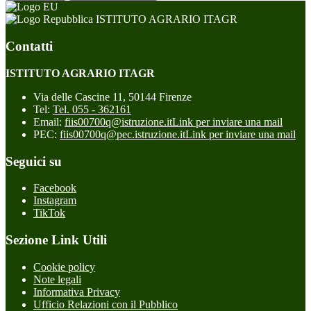
ISTITUTO AGRARIO ITAGR
Contatti
ISTITUTO AGRARIO ITAGR
Via delle Cascine 11, 50144 Firenze
Tel:
Tel. 055 - 362161
Email:
fiis00700q@istruzione.it
Link per inviare una mail
PEC:
fiis00700q@pec.istruzione.it
Link per inviare una mail
Seguici su
Facebook
Instagram
TikTok
Sezione Link Utili
Cookie policy
Note legali
Informativa Privacy
Ufficio Relazioni con il Pubblico