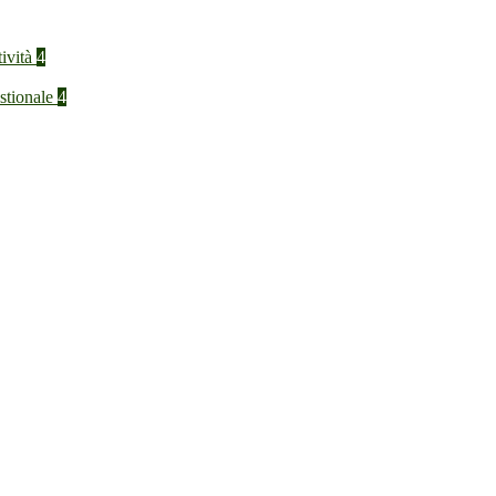
tività
4
stionale
4