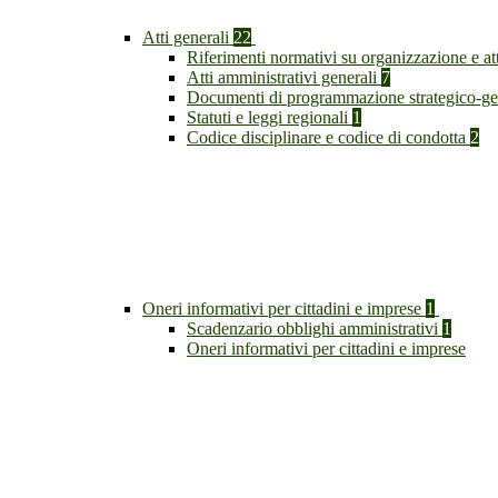
Atti generali
22
Riferimenti normativi su organizzazione e at
Atti amministrativi generali
7
Documenti di programmazione strategico-ge
Statuti e leggi regionali
1
Codice disciplinare e codice di condotta
2
Oneri informativi per cittadini e imprese
1
Scadenzario obblighi amministrativi
1
Oneri informativi per cittadini e imprese