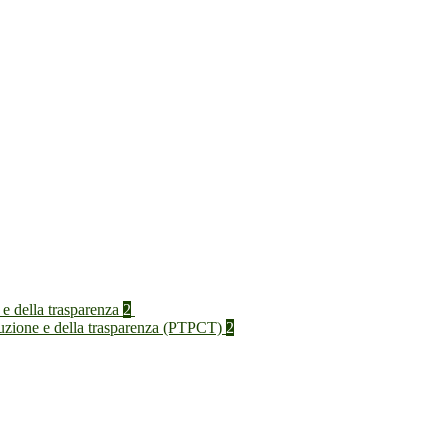
 e della trasparenza
2
rruzione e della trasparenza (PTPCT)
2