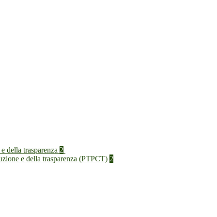
 e della trasparenza
2
rruzione e della trasparenza (PTPCT)
2