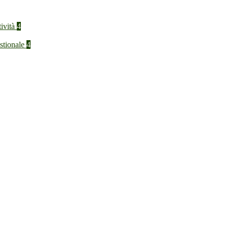
tività
4
stionale
4