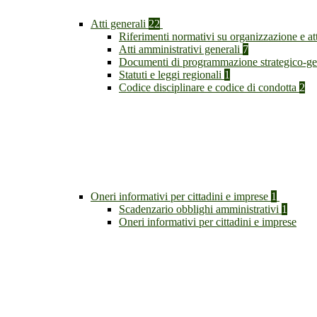
Atti generali
22
Riferimenti normativi su organizzazione e at
Atti amministrativi generali
7
Documenti di programmazione strategico-ge
Statuti e leggi regionali
1
Codice disciplinare e codice di condotta
2
Oneri informativi per cittadini e imprese
1
Scadenzario obblighi amministrativi
1
Oneri informativi per cittadini e imprese