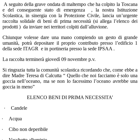
A seguito della grave ondata di maltempo che ha colpito la Toscana
e del conseguente stato di emergenza
, la nostra Istituzione
Scolastica, in sinergia con la Protezione Civile, lancia un’urgente
raccolta solidale di beni di prima necessità (si allega l’elenco dei
prodotti )
da inviare nei territori colpiti dall’alluvione.
Chiunque volesse dare una mano compiendo un gesto di grande
umanità, potrà depositare il proprio contributo presso l’edificio 1
della sede ITAGR
e in portineria presso la sede IPSAA .
La raccolta terminerà giovedì 09 novembre p.v.
Si ringrazia tutta la comunità scolastica ricordando che, come ebbe a
dire Madre Teresa di Calcutta “ Quello che noi facciamo è solo una
goccia nell’oceano, ma se non lo facessimo l’oceano avrebbe una
goccia in meno”
ELENCO BENI DI PRIMA NECESSITA’
·
Candele
·
Acqua
·
Cibo non deperibile
·
Vaschette alluminio