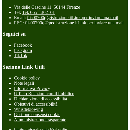
Via delle Cascine 11, 50144 Firenze
Tel:
Tel. 055 - 362161
Email:
fiis00700q@istruzione.it
Link per inviare una mail
PEC:
fiis00700q@pec.istruzione.it
Link per inviare una mail
Seguici su
Facebook
Instagram
TikTok
Sezione Link Utili
Cookie policy
Note legali
Informativa Privacy
Ufficio Relazioni con il Pubblico
Dichiarazione di accessibilità
Obiettivi di accessibilità
Whistleblowing
Gestione consensi cookie
Amministrazione trasparente
Pagina visualizzata
684
volte