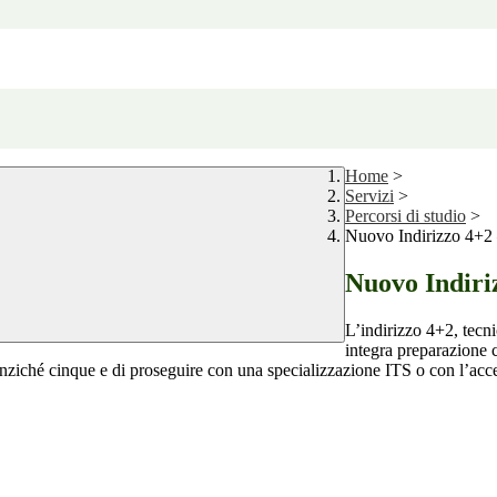
Home
>
Servizi
>
Percorsi di studio
>
Nuovo Indirizzo 4+2 
Nuovo Indiriz
L’indirizzo 4+2, tecn
integra preparazione c
ziché cinque e di proseguire con una specializzazione ITS o con l’acces