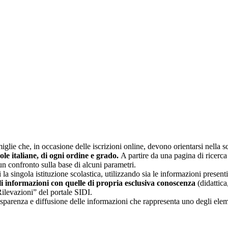
glie che, in occasione delle iscrizioni online, devono orientarsi nella sce
uole italiane, di ogni ordine e grado.
A partire da una pagina di ricerca e
un confronto sulla base di alcuni parametri.
 la singola istituzione scolastica, utilizzando sia le informazioni present
li informazioni con quelle di propria esclusiva conoscenza
(didattica,
Rilevazioni” del portale SIDI.
asparenza e diffusione delle informazioni che rappresenta uno degli eleme