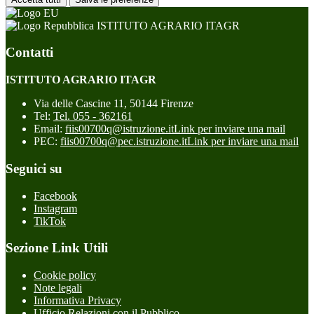
ISTITUTO AGRARIO ITAGR
Contatti
ISTITUTO AGRARIO ITAGR
Via delle Cascine 11, 50144 Firenze
Tel:
Tel. 055 - 362161
Email:
fiis00700q@istruzione.it
Link per inviare una mail
PEC:
fiis00700q@pec.istruzione.it
Link per inviare una mail
Seguici su
Facebook
Instagram
TikTok
Sezione Link Utili
Cookie policy
Note legali
Informativa Privacy
Ufficio Relazioni con il Pubblico